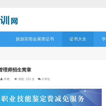
师
旅游宾馆会展类证书
证书大全
学
管理师招生简章
作者 :
浏览 : 151 次
0 评论