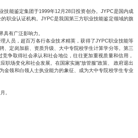
业技能鉴定集团于
1999
年
12
月
28
日投资创办。
JYPC
是国内成
全的职业认证机构。
JYPC
是我国第三方职业技能鉴定领域的旗
界具有广泛影响力。
管理人员，超百万各行各业技术精英，获得了
JYPC
职业技能等
聘、定岗加薪、资质升级、大中专院校学生计算学分等。第三
过竞争取得社会承认和社会地位，往往更加重视质量和信用，
应职场变化和社会发展。在国家实施“放管服”政策、 政府退出
为金领和白领人士执业能力的象征、成为大中专院校学生专业
2
月。
）