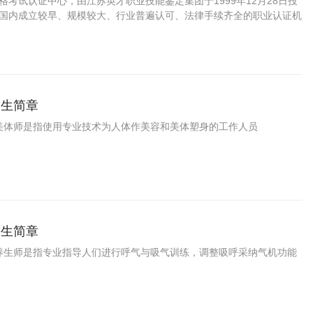
资格考试认证中心，由江苏英才职业技能鉴定集团于1999年12月28日投
C是国内成立较早、规模较大、行业普遍认可、法律手续齐全的职业认证机
国第三方职业技能鉴定领域的旗帜和榜样。
招生简章
美体师是指使用专业技术为人体作美容和美体塑身的工作人员
招生简章
养生师是指专业指导人们进行呼气与吸气训练，调整吸呼采纳气机功能
。