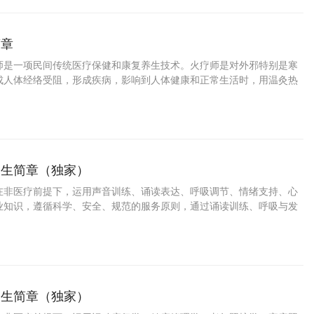
简章
师是一项民间传统医疗保健和康复养生技术。火疗师是对外邪特别是寒
成人体经络受阻，形成疾病，影响到人体健康和正常生活时，用温灸热
定部位驱寒除湿，通经活络，以达到增强体质，消除疾病，保障健康的
招生简章（独家）
在非医疗前提下，运用声音训练、诵读表达、呼吸调节、情绪支持、心
业知识，遵循科学、安全、规范的服务原则，通过诵读训练、呼吸与发
达、情绪疏导与文化引导等方式，帮助服务对象改善情绪状态、增强表
在稳定感与心理舒适度的专业服务人员。
招生简章（独家）