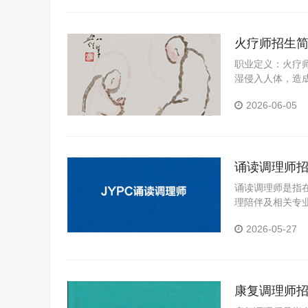
火疗师招生
职业定义：火疗
湿侵入人体，造
敷火疗在人体特
2026-06-05
特殊技术人才。
诵读调理师
诵读调理师是指
理陪伴及相关专
声训练、声音表
2026-05-27
达能力、提升内
康复调理师