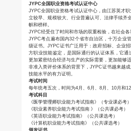
JYPC
全国职业资格考试认证中心
JYPC
全国职业资格考试认证中心，由江苏英才职
立较早、规模较大、行业普遍认可、法律手续齐
帜和榜样。
JYPC
经受住了时间和市场的双重检验，在社会各
JYPC
考点遍布国内
32
个省市自治区，十万企业
级证书。
JYPC
证书广泛用于：政府招标、企业招
方职业技能鉴定，是国际通行的认证体系，它通
更加紧密结合经济与生产的实际需要，更加能够适
非准入类评价体系的背景下，
JYPC
证书越来越成
技能水平的有力证明。
考试时间
每年统考五次，时间为
4
月、
6
月、
8
月、
10
月和
1
考试科目
《
医学管理师
职业能力考试指南》（专业课必考
《职业素养职业能力考试指南 》（公共课必考）
《英语职业能力考试指南》（公共课选考）
《计算机职业能力考试指南》（公共课选考）
颁发证书