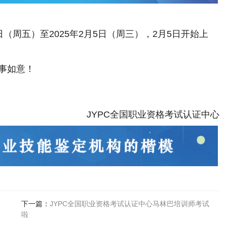
日（周
五
）至
202
5
年
2
月
5
日（
周三
），
2
月
5
日开始上
事如意！
JYPC
全国职业资格考试认证中心
下一篇：
JYPC全国职业资格考试认证中心马林巴培训师考试
啦