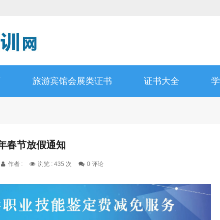
师
旅游宾馆会展类证书
证书大全
学
5年春节放假通知
作者 :
浏览 : 435 次
0 评论