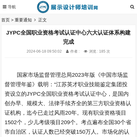
首页
>
重要通知
正文
JYPC全国职业资格考试认证中心六大认证体系构建
完成
2024-06-18 09:50:02
作者 :
浏览 : 185 次
国家市场监督管理总局
2023
年版《中国市场监
督管理年鉴》载明：“江苏英才职业技能鉴定集团投
资设立的
JYPC
全国职业资格考试认证中心，是国内
创办早、规模大、法律手续齐全的第三方职业资格认
证机构，迄今已走过风雨
20
年。现有职业资格项目
1502
个，少儿考级项目
209
个。考点遍布全国
30
个省
市自治区，认证人数已经突破
150
万人。市场化的认