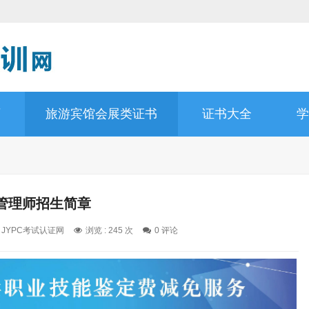
师
旅游宾馆会展类证书
证书大全
学
管理师招生简章
: JYPC考试认证网
浏览 : 245 次
0 评论