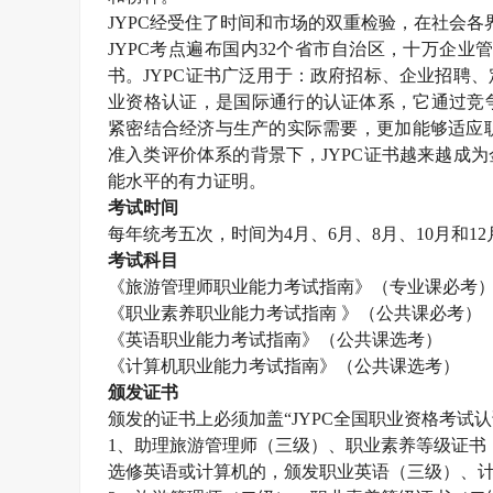
JYPC
经受住了时间和市场的双重检验，在社会各
JYPC
考点遍布国内
32
个省市自治区，十万企业
书。
JYPC
证书广泛用于：政府招标、企业招聘、
业资格认证，是国际通行的认证体系，它通过竞
紧密结合经济与生产的实际需要，更加能够适应职
准入类评价体系的背景下，
JYPC
证书越来越成为
能水平的有力证明。
考试时间
每年统考五次，时间为
4
月、
6
月、
8
月、
10
月和
12
考试科目
《旅游管理师职业能力考试指南》（专业课必考
《职业素养职业能力考试指南 》（公共课必考）
《英语职业能力考试指南》（公共课选考）
《计算机职业能力考试指南》（公共课选考）
颁发证书
颁发的证书上必须加盖“
JYPC
全国职业资格考试认
1
、助理旅游管理师（三级）、职业素养等级证书
选修英语或计算机的，颁发职业英语（三级）、