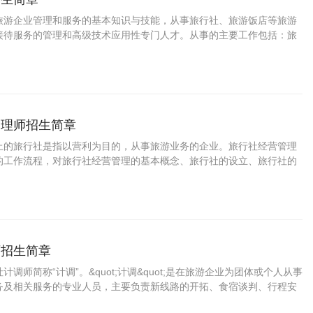
旅游企业管理和服务的基本知识与技能，从事旅行社、旅游饭店等旅游
接待服务的管理和高级技术应用性专门人才。从事的主要工作包括：旅
管理与服务技能。
管理师招生简章
上的旅行社是指以营利为目的，从事旅游业务的企业。旅行社经营管理
的工作流程，对旅行社经营管理的基本概念、旅行社的设立、旅行社的
行社的人力资源管理、财务管理、质量管理、风险管理等内容精通的经
师招生简章
调师简称“计调”。&quot;计调&quot;是在旅游企业为团体或个人从事
务及相关服务的专业人员，主要负责新线路的开拓、食宿谈判、行程安
经营管理工作，是在旅行社内部安排旅游团在食、住、行、游、购、娱