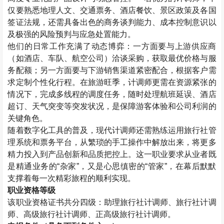
仅要熟悉地理人文、交通票务、酒店餐饮、景区政策及各国
签证法规，还需具备出色的商务谈判能力、成本控制意识以
及极强的风险预判与应急处置能力。
他们的日常工作充满了动态博弈：一方面要与上游供应商
（如酒店、车队、航空公司）洽谈采购，获取最优价格与服
务配额；另一方面要与下游销售渠道紧密配合，根据客户需
求定制个性化行程。在旅游旺季，计调师更需在资源紧张的
情况下，完成多线程的调度任务，随时处理航班延误、酒店
超订、天气突变等突发状况，是保障游客体验和公司利润的
关键角色。
随着数字化工具的普及，现代计调师还需熟练运用旅行社管
理系统和票务平台，从繁琐的手工操作中解放出来，将更多
精力投入到产品创新和品质把控上。这一职业要求从业者既
是精通业务的“杂家”，又是心思缜密的“管家”，在幕后默默
支撑着每一次精彩旅程的顺利实现。
职业资格等级
该职业资格证书共分四级：助理旅行社计调师、旅行社计调
师、高级旅行社计调师、正高级旅行社计调师。