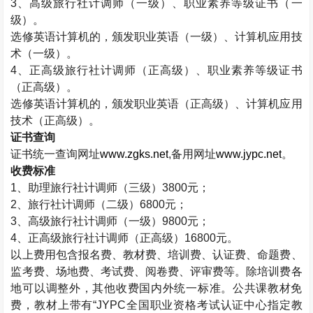
3
、高级旅行社计调师（一级）、职业素养等级证书（一
级）。
选修英语计算机的，颁发职业英语（一级）、计算机应用技
术（一级）。
4
、正高级旅行社计调师（正高级）、职业素养等级证书
（正高级）。
选修英语计算机的，颁发职业英语（正高级）、计算机应用
技术（正高级）。
证书查询
证书统一查询网址
www.zgks.net
,
备用网址
www.jypc.net
。
收费标准
1
、助理旅行社计调师（三级）
3800
元；
2
、旅行社计调师（二级）
6800
元；
3
、高级旅行社计调师（一级）
9800
元；
4
、正高级旅行社计调师（正高级）
16800
元。
以上费用包含报名费、教材费、培训费、认证费、命题费、
监考费、场地费、考试费、阅卷费、评审费等。除培训费各
地可以调整外，其他收费国内外统一标准。公共课教材免
费，教材上带有“
JYPC
全国职业资格考试认证中心指定教