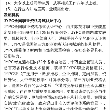
（
4
）大专以上或同等学历，从事相关工作八年以上者。
（
5
）在行业内知名度高、业绩突出者。
发证机构
JYPC
全国职业资格考试认证中心
JYPC
全国职业资格考试认证中心，由江苏英才职业技能鉴
定集团于
1999
年
12
月
28
日投资创办。
JYPC
是国内成立较
早、规模较大、行业普遍认可、法律手续齐全的职业认证机
构。
JYPC
是我国第三方职业资格认证领域的旗帜和榜样。
JYPC
经受住了时间和市场的双重检验，在社会各界具有广
泛影响力。
JYPC
考点遍布国内
32
个省市自治区，十万企业管理人员，
超百万各行各业技术精英，获得了
JYPC
职业资格证书。
JYPC
证书广泛用于：政府招标、企业招聘、定岗加薪、资
质升级、大中专院校学生计算学分等。第三方职业资格认
证，是国际通行的认证体系，它通过竞争取得社会承认和社
会地位，往往更加重视质量和信用，更加紧密结合经济与生
产的实际需要，更加能够适应职场变化和社会发展。在国家
实施“放管服”政策、政府退出非准入类评价体系的背景下，
JYPC
证书越来越成为金领和白领人士执业能力的象征、成