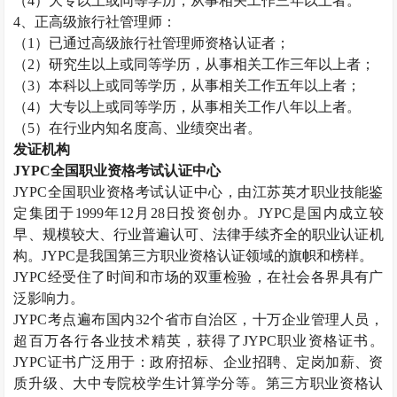
（
4
）大专以上或同等学历，从事相关工作三年以上者。
4
、正高级旅行社管理师：
（
1
）已通过高级旅行社管理师资格认证者；
（
2
）研究生以上或同等学历，从事相关工作三年以上者；
（
3
）本科以上或同等学历，从事相关工作五年以上者；
（
4
）大专以上或同等学历，从事相关工作八年以上者。
（
5
）在行业内知名度高、业绩突出者。
发证机构
JYPC
全国职业资格考试认证中心
JYPC
全国职业资格考试认证中心，由江苏英才职业技能鉴
定集团于
1999
年
12
月
28
日投资创办。
JYPC
是国内成立较
早、规模较大、行业普遍认可、法律手续齐全的职业认证机
构。
JYPC
是我国第三方职业资格认证领域的旗帜和榜样。
JYPC
经受住了时间和市场的双重检验，在社会各界具有广
泛影响力。
JYPC
考点遍布国内
32
个省市自治区，十万企业管理人员，
超百万各行各业技术精英，获得了
JYPC
职业资格证书。
JYPC
证书广泛用于：政府招标、企业招聘、定岗加薪、资
质升级、大中专院校学生计算学分等。第三方职业资格认