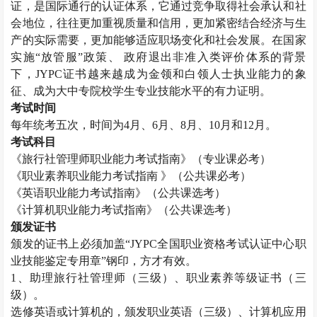
证，是国际通行的认证体系，它通过竞争取得社会承认和社
会地位，往往更加重视质量和信用，更加紧密结合经济与生
产的实际需要，更加能够适应职场变化和社会发展。在国家
实施“放管服”政策、 政府退出非准入类评价体系的背景
下，
JYPC
证书越来越成为金领和白领人士执业能力的象
征、成为大中专院校学生专业技能水平的有力证明。
考试时间
每年统考五次，时间为
4
月、
6
月、
8
月、
10
月和
12
月。
考试科目
《旅行社管理师职业能力考试指南》（专业课必考）
《职业素养职业能力考试指南 》（公共课必考）
《英语职业能力考试指南》（公共课选考）
《计算机职业能力考试指南》（公共课选考）
颁发证书
颁发的证书上必须加盖“
JYPC
全国职业资格考试认证中心职
业技能鉴定专用章”钢印，方才有效。
1
、助理旅行社管理师（三级）、职业素养等级证书（三
级）。
选修英语或计算机的，颁发职业英语（三级）、计算机应用